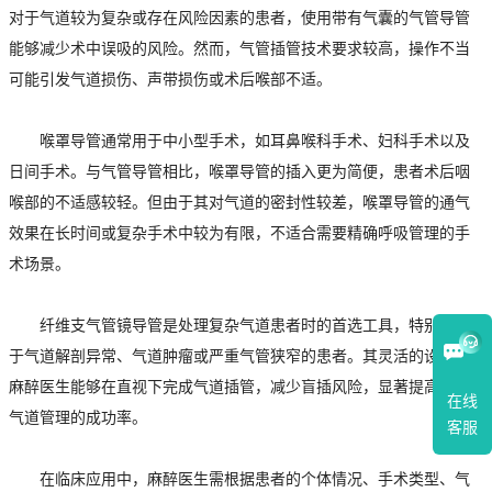
对于气道较为复杂或存在风险因素的患者，使用带有气囊的气管导管
能够减少术中误吸的风险。然而，气管插管技术要求较高，操作不当
可能引发气道损伤、声带损伤或术后喉部不适。
喉罩导管通常用于中小型手术，如耳鼻喉科手术、妇科手术以及
日间手术。与气管导管相比，喉罩导管的插入更为简便，患者术后咽
喉部的不适感较轻。但由于其对气道的密封性较差，喉罩导管的通气
效果在长时间或复杂手术中较为有限，不适合需要精确呼吸管理的手
术场景。
纤维支气管镜导管是处理复杂气道患者时的首选工具，特别适用
于气道解剖异常、气道肿瘤或严重气管狭窄的患者。其灵活的设计使
麻醉医生能够在直视下完成气道插管，减少盲插风险，显著提高困难
在线
气道管理的成功率。
客服
在临床应用中，麻醉医生需根据患者的个体情况、手术类型、气